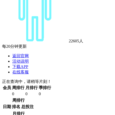
22605人
每20分钟更新
返回官网
活动说明
下载APP
在线客服
正在查询中，请稍等片刻！
会员
周排行
月排行
季排行
0
0
0
周排行
日期
排名
总投注
月排行