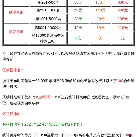
第201-500名
88元
188元
388元
第501-1000名
58元
158元
28
8元
秩序白银
第1001-5000名
38元
88元
188元
第5001-10000名
18元
58元
118元
倔强青铜
第10000名以后有效
8元
无
无
投注100+
注：
如存在多会员有效投注额相同，以会员达到该有效投注时间排序，先达成者排
序在前
①周榜排名：
统计美东时间每周一00:00至每周日23:59的所有电子总有效投注额大于
100
的会员
进行排名！
周榜排名将于美东时间
次周周二
0:00
进行统计排榜并自动派送奖金，限时
5
天
领
取，逾期视为自动放弃！
②月榜排名：
月榜排名将于2024年12月1号0:00开始统计排名！
统计美东时间每月1日00:00至最后一日23:59的
所有电子总有效投注额大于
100
的